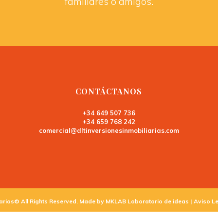
familiares o amigos.
CONTÁCTANOS
+34 649 507 736
+34 659 768 242
comercial@dltinversionesinmobiliarias.com
arias© All Rights Reserved. Made by
MKLAB Laboratorio de ideas |
Aviso L